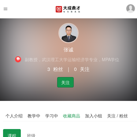
张诚
副教授，武汉理工大学运输经济学专业，MPA学位
3
粉丝
｜
0
关注
关注
个人介绍
教学中
学习中
收藏商品
加入小组
关注 / 粉丝
课程
班级