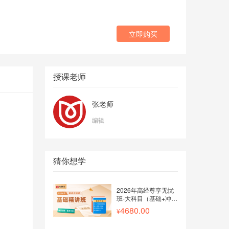
立即购买
授课老师
张老师
编辑
猜你想学
2026年高经尊享无忧
班-大科目（基础+冲
刺）
4680.00