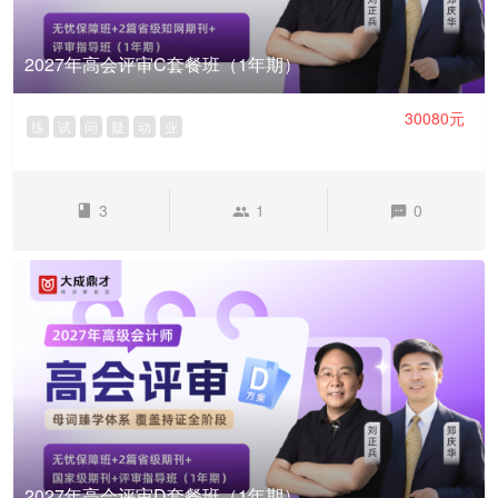
2027年高会评审C套餐班（1年期）
30080元
练
试
问
疑
动
业
3
1
0
2027年高会评审D套餐班（1年期）