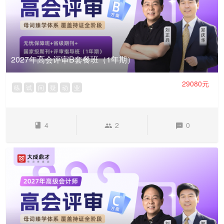
2027年高会评审B套餐班（1年期）
29080元
练
试
问
疑
动
业
4
2
0