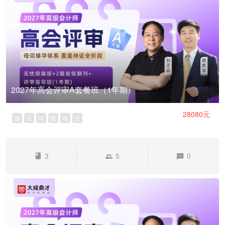
2027年高会评审A套餐班（1年期）
28080元
练
试
问
疑
动
业
3
5
0