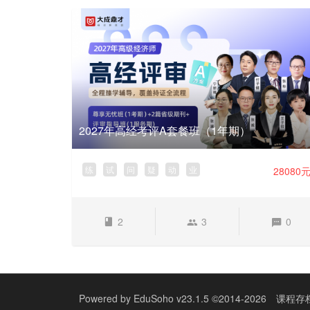
2027年高经考评A套餐班（1年期）
练
试
问
疑
动
业
28080
2
3
0
Powered by
EduSoho v23.1.5
©2014-2026
课程存