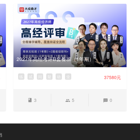
2027年高经考评B套餐班（1年期）
练
试
问
疑
动
业
元
37580元
3
5
0
档